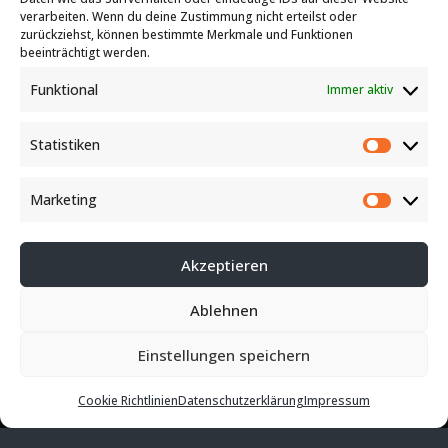
verarbeiten. Wenn du deine Zustimmung nicht erteilst oder
E-Mail
zurückziehst, können bestimmte Merkmale und Funktionen
beeinträchtigt werden.
Funktional
Immer aktiv
Angebot anfordern
Statistiken
Statist
Marketing
Kontakt
Market
Akzeptieren
Ablehnen
Copyright 2026 Felzmann GmbH
Einstellungen speichern
AGB
Impressum
Datenschutz
Sitemap
Cookie Richtlinien
Datenschutzerklärung
Impressum