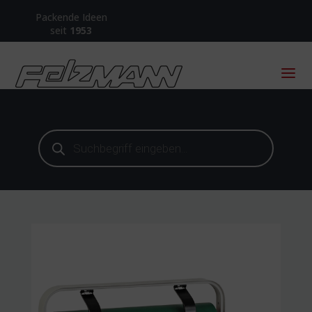
Packende Ideen
seit
1953
Products
search