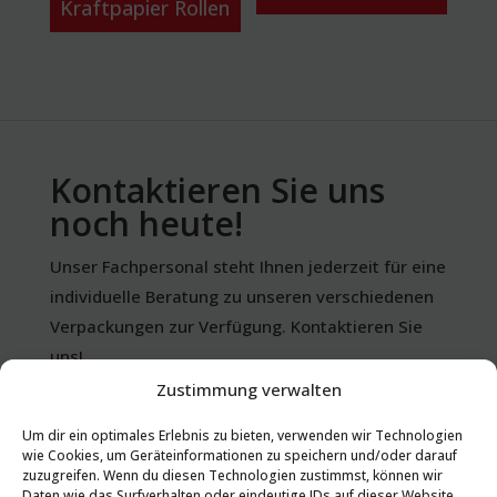
Kraftpapier Rollen
Kontaktieren Sie uns
noch heute!
Unser Fachpersonal steht Ihnen jederzeit für eine
individuelle Beratung zu unseren verschiedenen
Verpackungen zur Verfügung. Kontaktieren Sie
uns!
Zustimmung verwalten
+43 (0)732 65 12 71 - 0
Um dir ein optimales Erlebnis zu bieten, verwenden wir Technologien
wie Cookies, um Geräteinformationen zu speichern und/oder darauf
zuzugreifen. Wenn du diesen Technologien zustimmst, können wir
Daten wie das Surfverhalten oder eindeutige IDs auf dieser Website