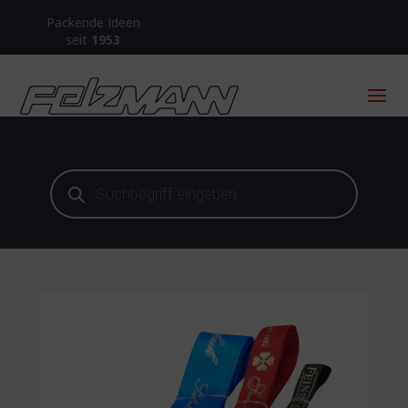
Packende Ideen
seit
1953
Products
search