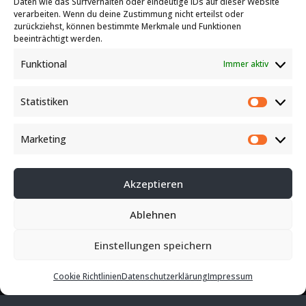
Daten wie das Surfverhalten oder eindeutige IDs auf dieser Website
verarbeiten. Wenn du deine Zustimmung nicht erteilst oder
E-Mail
zurückziehst, können bestimmte Merkmale und Funktionen
beeinträchtigt werden.
Funktional
Immer aktiv
Angebot anfordern
Statistiken
Statist
Marketing
Kontakt
Market
Akzeptieren
Ablehnen
Copyright 2026 Felzmann GmbH
Einstellungen speichern
AGB
Impressum
Datenschutz
Sitemap
Cookie Richtlinien
Datenschutzerklärung
Impressum