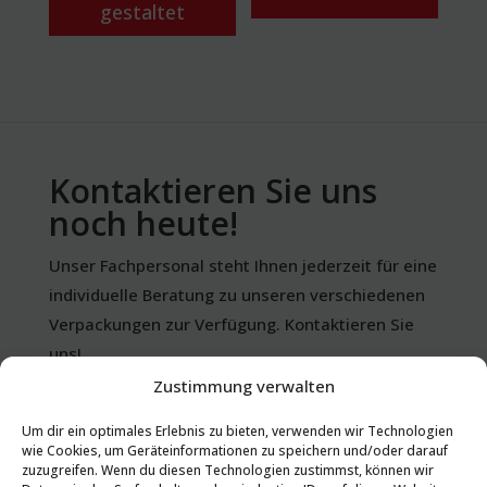
gestaltet
Kontaktieren Sie uns
noch heute!
Unser Fachpersonal steht Ihnen jederzeit für eine
individuelle Beratung zu unseren verschiedenen
Verpackungen zur Verfügung. Kontaktieren Sie
uns!
Zustimmung verwalten
+43 (0)732 65 12 71 - 0
Um dir ein optimales Erlebnis zu bieten, verwenden wir Technologien
wie Cookies, um Geräteinformationen zu speichern und/oder darauf
zuzugreifen. Wenn du diesen Technologien zustimmst, können wir