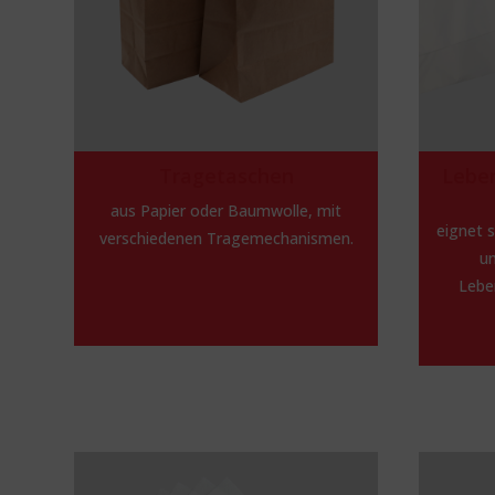
Tragetaschen
Leben
aus Papier oder Baumwolle, mit
eignet s
verschiedenen Tragemechanismen.
un
Lebe