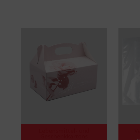
Lebensmittel- und
V
Geschenkkartons