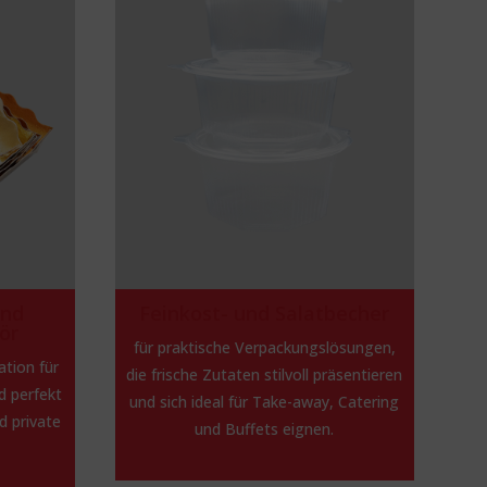
und
Feinkost- und Salatbecher
ör
für praktische Verpackungslösungen,
ation für
die frische Zutaten stilvoll präsentieren
d perfekt
und sich ideal für Take-away, Catering
d private
und Buffets eignen.