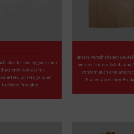
smittelpapier (be- &
Beutel aus Papi
unbeschichtet)
unsere verschiedenen Beutel
ich ideal für den hygienischen
bieten nicht nur Schutz und Q
d sicheren Kontakt mit
sondern auch eine anspre
nsmitteln, ob fettige oder
Präsentation Ihrer Produ
trockene Produkte.