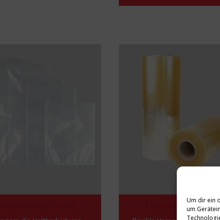
Um dir ein 
akuumverpackung
Lebensmittelfoli
um Gerätein
Technologie