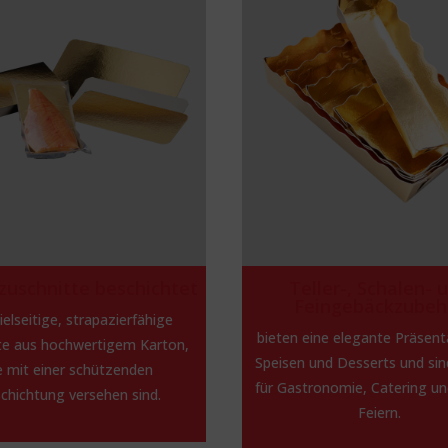
zuschnitte beschichtet
Teller-, Schalen- 
Feingebäckzubeh
vielseitige, strapazierfähige
bieten eine elegante Präsent
e aus hochwertigem Karton,
Speisen und Desserts und sin
e mit einer schützenden
für Gastronomie, Catering un
chichtung versehen sind.
Feiern.