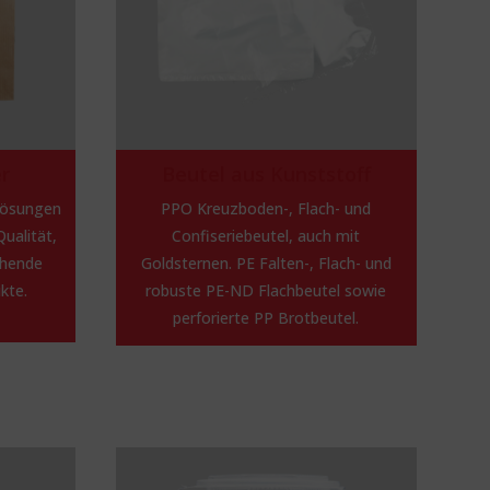
er
Beutel aus Kunststoff
lösungen
PPO Kreuzboden-, Flach- und
ualität,
Confiseriebeutel, auch mit
chende
Goldsternen. PE Falten-, Flach- und
kte.
robuste PE-ND Flachbeutel sowie
perforierte PP Brotbeutel.