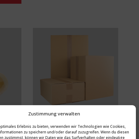
Zustimmung verwalten
optimales Erlebnis zu bieten, verwenden wir Technologien wie Cookies,
en
Verpacken und Versenden
formationen zu speichern und/oder darauf zuzugreifen. Wenn du diesen
n zustimmst, können wir Daten wie das Surfverhalten oder eindeutige