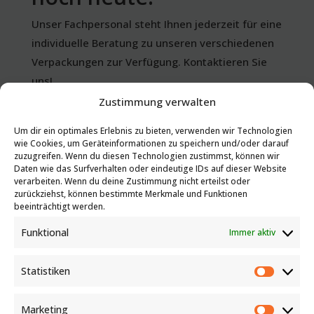
Unser Fachpersonal steht Ihnen jederzeit für eine
individuelle Beratung zu unseren verschiedenen
Verpackungen zur Verfügung. Kontaktieren Sie
uns!
Zustimmung verwalten
+43 (0)732 65 12 71 - 0
Um dir ein optimales Erlebnis zu bieten, verwenden wir Technologien
wie Cookies, um Geräteinformationen zu speichern und/oder darauf
zuzugreifen. Wenn du diesen Technologien zustimmst, können wir
Daten wie das Surfverhalten oder eindeutige IDs auf dieser Website
verarbeiten. Wenn du deine Zustimmung nicht erteilst oder
E-Mail
zurückziehst, können bestimmte Merkmale und Funktionen
beeinträchtigt werden.
Funktional
Immer aktiv
Angebot anfordern
Statistiken
Statist
Marketing