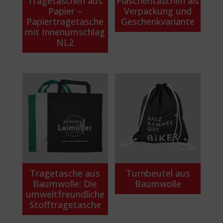
Tragetaschen aus
Flaschentaschen als
Papier –
Verpackung und
Papiertragetasche
Geschenkvariante
mit Innenumschlag
NL2
Tragetasche aus
Turnbeutel aus
Baumwolle: Die
Baumwolle
umweltfreundliche
Stofftragetasche