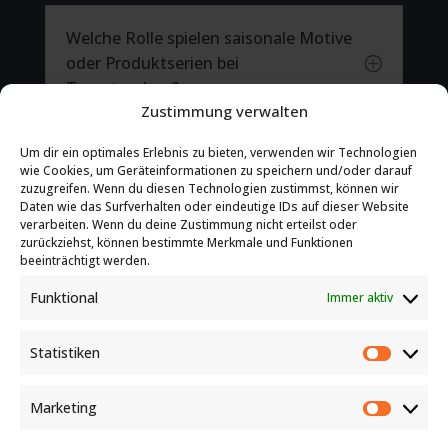
Welche Rolle spielen saisonale Motive
oder Produktserien bei
P
Tragetaschen?
Zustimmung verwalten
Um dir ein optimales Erlebnis zu bieten, verwenden wir Technologien
wie Cookies, um Geräteinformationen zu speichern und/oder darauf
Welche Vorteile bieten individuell
zuzugreifen. Wenn du diesen Technologien zustimmst, können wir
Daten wie das Surfverhalten oder eindeutige IDs auf dieser Website
bedruckte Tragetaschen für
P
verarbeiten. Wenn du deine Zustimmung nicht erteilst oder
Unternehmen?
zurückziehst, können bestimmte Merkmale und Funktionen
beeinträchtigt werden.
Funktional
Immer aktiv
Wie können Firmen Tragetaschen als
P
Statistiken
effektive Werbung nutzen?
Statist
Marketing
Market