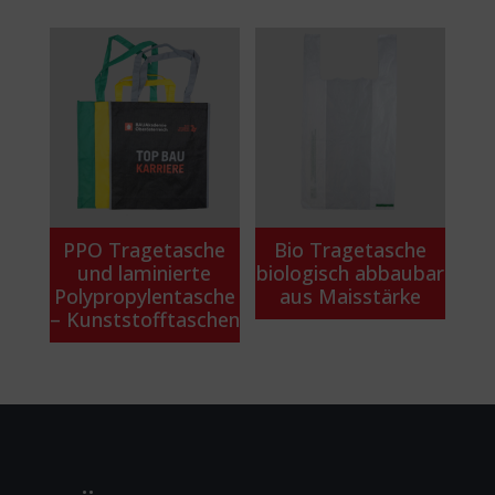
PPO Tragetasche
Bio Tragetasche
und laminierte
biologisch abbaubar
Polypropylentasche
aus Maisstärke
– Kunststofftaschen