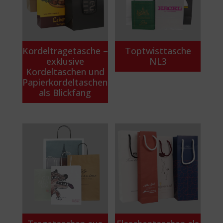
Kordeltragetasche –
Toptwisttasche
exklusive
NL3
Kordeltaschen und
Papierkordeltaschen
als Blickfang