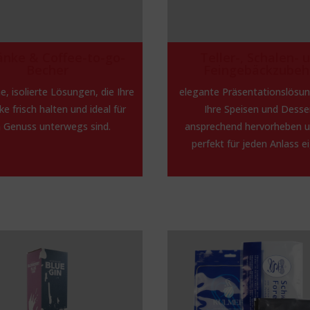
änke & Coffee-to-go-
Teller-, Schalen- 
Becher
Feingebäckzubeh
e, isolierte Lösungen, die Ihre
elegante Präsentationslösun
e frisch halten und ideal für
Ihre Speisen und Desse
 Genuss unterwegs sind.
ansprechend hervorheben u
perfekt für jeden Anlass e