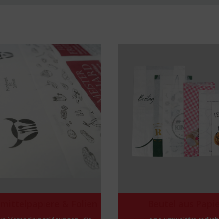
mittelpapiere & Folien
Beutel aus Papi