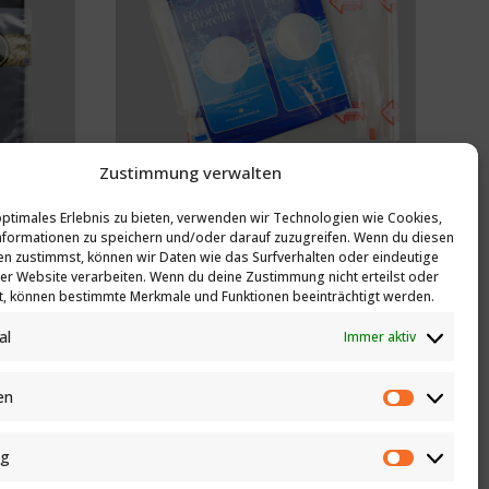
Zustimmung verwalten
optimales Erlebnis zu bieten, verwenden wir Technologien wie Cookies,
ng
Flach- und Tiefziehfolien
formationen zu speichern und/oder darauf zuzugreifen. Wenn du diesen
n zustimmst, können wir Daten wie das Surfverhalten oder eindeutige
 sorgen
flexible Verpackungslösungen, die sich
ser Website verarbeiten. Wenn du deine Zustimmung nicht erteilst oder
h bleiben
ideal für die Formgebung und den
t, können bestimmte Merkmale und Funktionen beeinträchtigt werden.
eine
Schutz von Produkten eignen, und
al
Immer aktiv
hre Marke
gewährleisten dabei höchste Qualität
und Frische.
en
Statistik
ng
Marketin