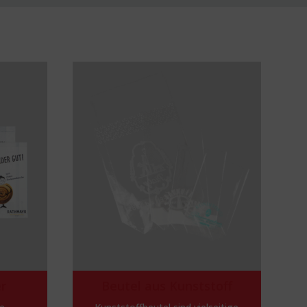
er
Beutel aus Kunststoff