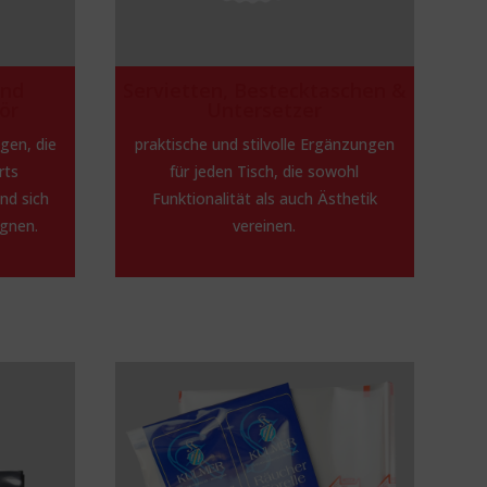
und
Servietten, Bestecktaschen &
ör
Untersetzer
gen, die
praktische und stilvolle Ergänzungen
rts
für jeden Tisch, die sowohl
nd sich
Funktionalität als auch Ästhetik
ignen.
vereinen.