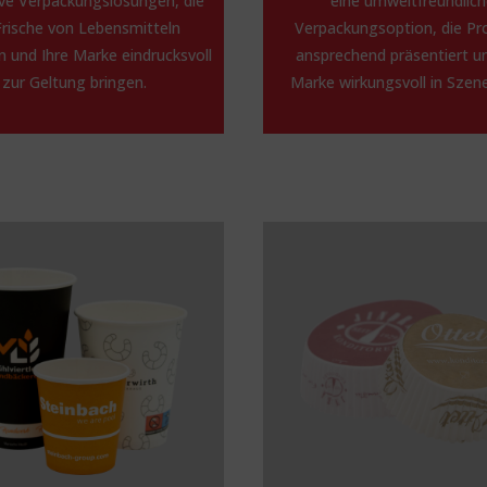
ive Verpackungslösungen, die
eine umweltfreundlic
Frische von Lebensmitteln
Verpackungsoption, die Pr
 und Ihre Marke eindrucksvoll
ansprechend präsentiert un
zur Geltung bringen.
Marke wirkungsvoll in Szene