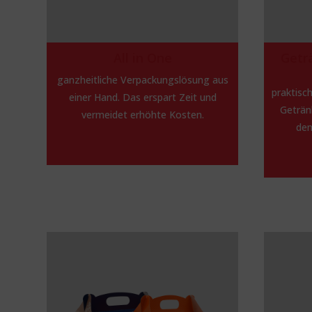
All in One
Getr
ganzheitliche Verpackungslösung aus
praktisch
einer Hand. Das erspart Zeit und
Getränk
vermeidet erhöhte Kosten.
den