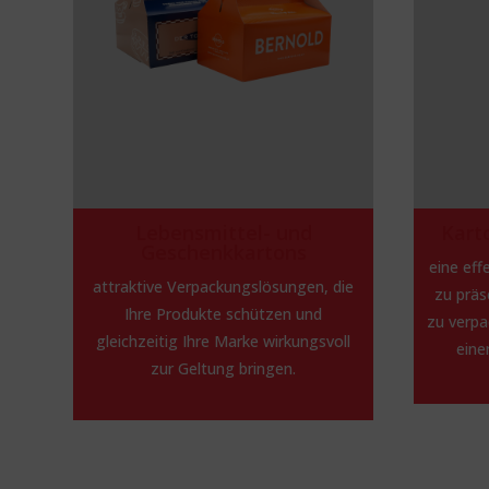
Lebensmittel- und
Kart
Geschenkkartons
eine eff
attraktive Verpackungslösungen, die
zu präs
Ihre Produkte schützen und
zu verpa
gleichzeitig Ihre Marke wirkungsvoll
eine
zur Geltung bringen.