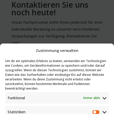
Kontaktieren Sie uns
noch heute!
Unser Fachpersonal steht Ihnen jederzeit für eine
individuelle Beratung zu unseren verschiedenen
Verpackungen zur Verfügung. Kontaktieren Sie
uns!
Zustimmung verwalten
+43 (0)732 65 12 71 - 0
Um dir ein optimales Erlebnis zu bieten, verwenden wir Technologien
wie Cookies, um Geräteinformationen zu speichern und/oder darauf
zuzugreifen. Wenn du diesen Technologien zustimmst, können wir
Daten wie das Surfverhalten oder eindeutige IDs auf dieser Website
verarbeiten. Wenn du deine Zustimmung nicht erteilst oder
E-Mail
zurückziehst, können bestimmte Merkmale und Funktionen
beeinträchtigt werden.
Funktional
Immer aktiv
Angebot anfordern
Statistiken