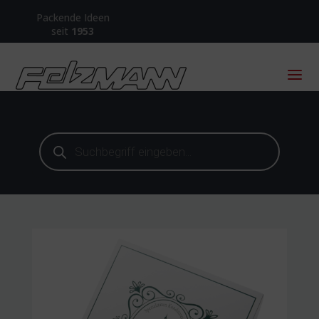
Packende Ideen
seit
1953
Products
search