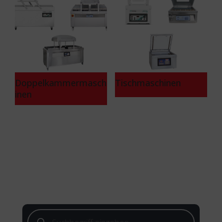
Doppelkammermasch
Tischmaschinen
inen
Products
search