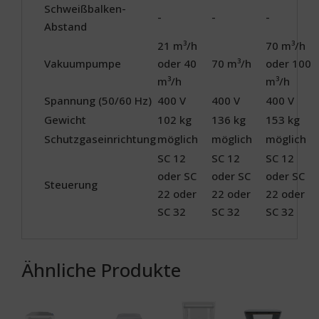
Schweißbalken-
-
-
-
Abstand
21 m³/h
70 m³/h
Vakuumpumpe
oder 40
70 m³/h
oder 100
m³/h
m³/h
Spannung (50/60 Hz)
400 V
400 V
400 V
Gewicht
102 kg
136 kg
153 kg
Schutzgaseinrichtung
möglich
möglich
möglich
SC 12
SC 12
SC 12
oder SC
oder SC
oder SC
Steuerung
22 oder
22 oder
22 oder
SC 32
SC 32
SC 32
Ähnliche Produkte