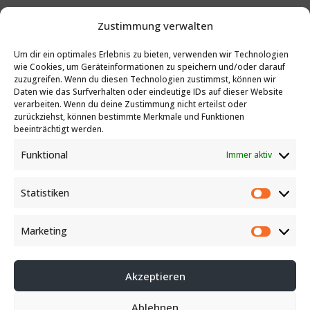
Zustimmung verwalten
+43 (0)732 65 12 71 - 0
Um dir ein optimales Erlebnis zu bieten, verwenden wir Technologien
wie Cookies, um Geräteinformationen zu speichern und/oder darauf
zuzugreifen. Wenn du diesen Technologien zustimmst, können wir
Daten wie das Surfverhalten oder eindeutige IDs auf dieser Website
verarbeiten. Wenn du deine Zustimmung nicht erteilst oder
E-Mail
zurückziehst, können bestimmte Merkmale und Funktionen
beeinträchtigt werden.
Funktional
Immer aktiv
Angebot anfordern
Statistiken
Statist
Kontakt
Marketing
Market
Akzeptieren
Ablehnen