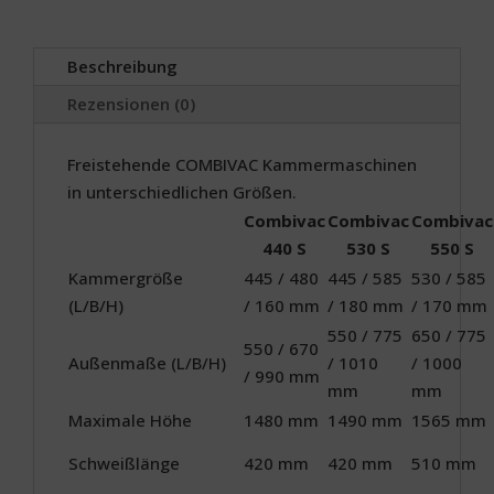
Beschreibung
Rezensionen (0)
Freistehende COMBIVAC Kammermaschinen
in unterschiedlichen Größen.
Combivac
Combivac
Combivac
440 S
530 S
550 S
Kammergröße
445 / 480
445 / 585
530 / 585
(L/B/H)
/ 160 mm
/ 180 mm
/ 170 mm
550 / 775
650 / 775
550 / 670
Außenmaße (L/B/H)
/ 1010
/ 1000
/ 990 mm
mm
mm
Maximale Höhe
1480 mm
1490 mm
1565 mm
Schweißlänge
420 mm
420 mm
510 mm